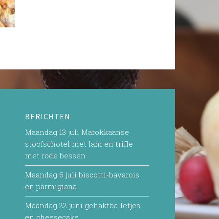
BERICHTEN
Maandag 13 juli Marokkaanse
stoofschotel met lam en trifle
met rode bessen
Maandag 6 juli biscotti-bavarois
en parmigiana
Maandag 22 juni gehaktballetjes
en cheesecake