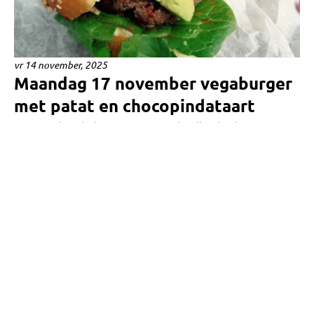
vr 14 november, 2025
Maandag 17 november vegaburger
met patat en chocopindataart
Het populaire bakprogramma Heel Holland Bakt is weer
begonnen. Ooit schopte kunstenares Maroeska Metz het
daar tot de finale. Maar in andere bereidingen is ze...