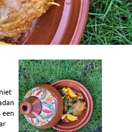
niet
madan
s een
ar