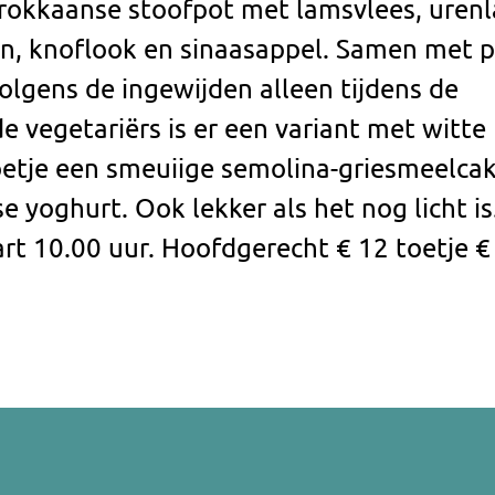
arokkaanse stoofpot met lamsvlees, uren
en, knoflook en sinaasappel. Samen met p
volgens de ingewijden alleen tijdens de
 vegetariërs is er een variant met witte
oetje een smeuiige semolina-griesmeelca
 yoghurt. Ook lekker als het nog licht is
t 10.00 uur. Hoofdgerecht € 12 toetje €