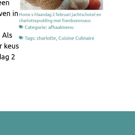
een
ven in
Home
»
Maandag 2 februari jachtschotel en
charlottepudding met frambozensaus
Categorie:
afhaalmenu
 Als
Tags:
charlotte
,
Cuisine Culinaire
r keus
ag 2