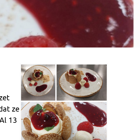
zet
dat ze
 Al 13