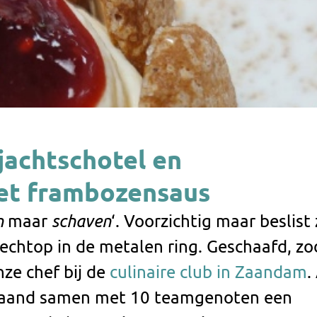
jachtschotel en
et frambozensaus
n
maar
schaven
‘. Voorzichtig maar beslist 
rechtop in de metalen ring. Geschaafd, zo
nze chef bij de
culinaire club in Zaandam
.
 maand samen met 10 teamgenoten een