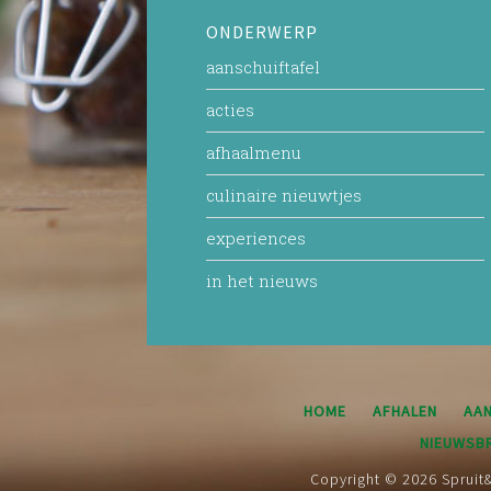
ONDERWERP
aanschuiftafel
acties
afhaalmenu
culinaire nieuwtjes
experiences
in het nieuws
HOME
AFHALEN
AAN
NIEUWSBR
Copyright © 2026 Spruit