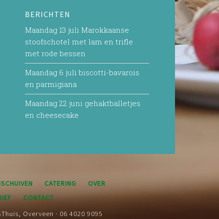
BERICHTEN
Maandag 13 juli Marokkaanse
stoofschotel met lam en trifle
met rode bessen
Maandag 6 juli biscotti-bavarois
en parmigiana
Maandag 22 juni gehaktballetjes
en cheesecake
SCHUIVEN
CATERING
OVER
IEF
CONTACT
&Thuis, Overveen · 06 4020 9095