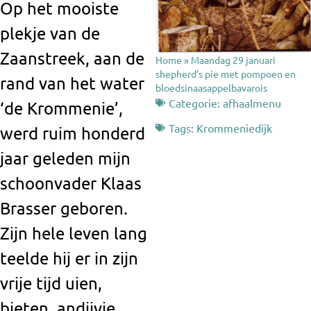
Op het mooiste
plekje van de
Zaanstreek, aan de
Home
»
Maandag 29 januari
shepherd’s pie met pompoen en
rand van het water
bloedsinaasappelbavarois
Categorie:
afhaalmenu
‘de Krommenie’,
Tags:
Krommeniedijk
werd ruim honderd
jaar geleden mijn
schoonvader Klaas
Brasser geboren.
Zijn hele leven lang
teelde hij er in zijn
vrije tijd uien,
bieten, andijvie,