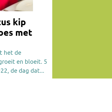
us kip
moes met
at het de
roeit en bloeit. 5
22, de dag dat...