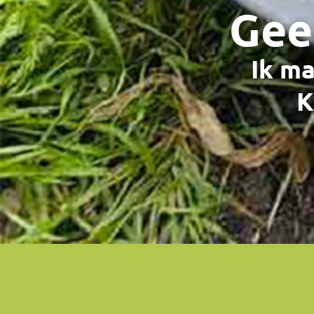
Gee
Ik ma
K