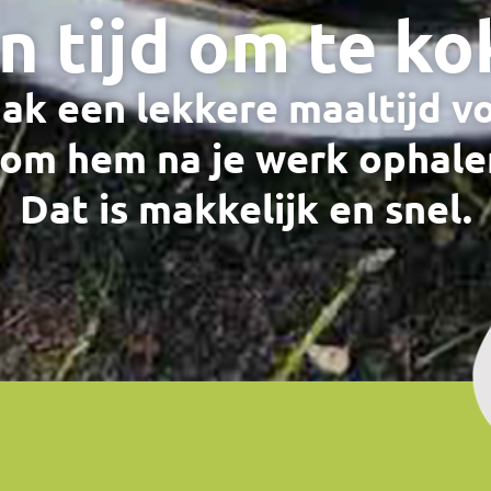
n tijd om te ko
ak een lekkere maaltijd vo
om hem na je werk ophale
Dat is makkelijk en snel.