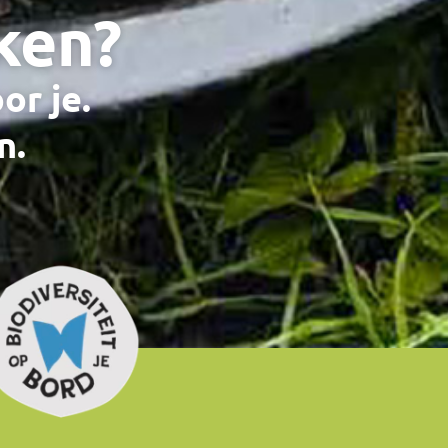
ken?
or je.
n.