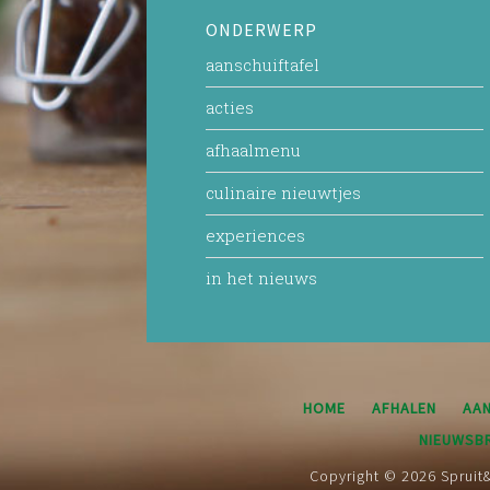
ONDERWERP
aanschuiftafel
acties
afhaalmenu
culinaire nieuwtjes
experiences
in het nieuws
HOME
AFHALEN
AAN
NIEUWSBR
Copyright © 2026 Spruit