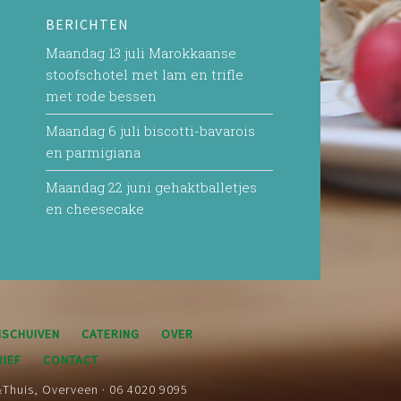
BERICHTEN
Maandag 13 juli Marokkaanse
stoofschotel met lam en trifle
met rode bessen
Maandag 6 juli biscotti-bavarois
en parmigiana
Maandag 22 juni gehaktballetjes
en cheesecake
SCHUIVEN
CATERING
OVER
IEF
CONTACT
&Thuis, Overveen · 06 4020 9095