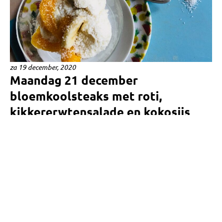
za 19 december, 2020
Maandag 21 december
bloemkoolsteaks met roti,
kikkererwtensalade en kokosijs
Een paar maanden geleden maakte ik een culinaire safari op
de woensdagmarkt in Reigersbos, hartje Bijlmer. Getroffen
door alle exotische smaken en onbekende groenten
doken...