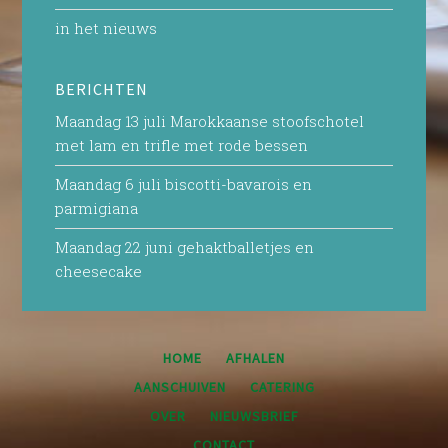
in het nieuws
BERICHTEN
Maandag 13 juli Marokkaanse stoofschotel
met lam en trifle met rode bessen
Maandag 6 juli biscotti-bavarois en
parmigiana
Maandag 22 juni gehaktballetjes en
cheesecake
HOME
AFHALEN
AANSCHUIVEN
CATERING
OVER
NIEUWSBRIEF
CONTACT