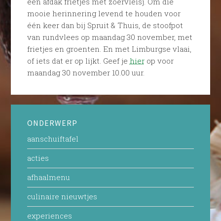
een afdak frietjes met zoervleisj. Om die
mooie herinnering levend te houden voor
één keer dan bij Spruit & Thuis, de stoofpot
van rundvlees op maandag 30 november, met
frietjes en groenten. En met Limburgse vlaai,
of iets dat er op lijkt. Geef je
hier
op voor
maandag 30 november 10.00 uur.
ONDERWERP
aanschuiftafel
acties
afhaalmenu
culinaire nieuwtjes
experiences